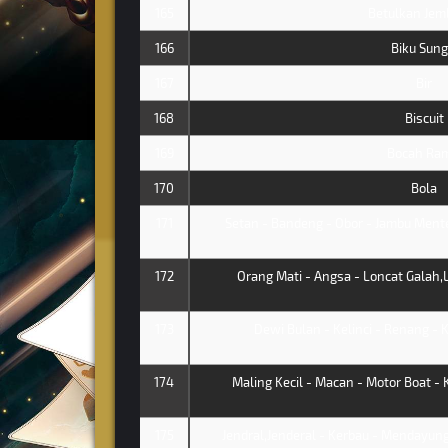
165
Betulkan Jem
166
Biku Sung
167
Bir
168
Biscuit
169
Bocah Ram
170
Bola
171
Setan - Bandeng - Obor - Jambu Ment
172
Orang Mati - Angsa - Loncat Galah,L
173
Dewi Bulan - Kelinci - Renang - 
174
Maling Kecil - Macan - Motor Boat - 
175
Jendral,Jenderal - Kerbau - Mendayung 