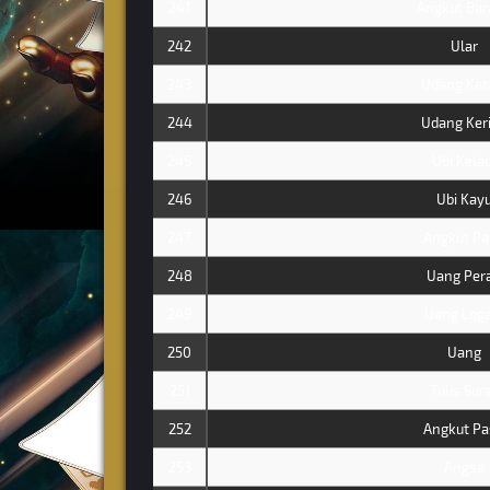
241
Angkut Bar
242
Ular
243
Udang Ke
244
Udang Ker
245
Ubi Kelad
246
Ubi Kay
247
Angkut Pa
248
Uang Per
249
Uang Log
250
Uang
251
Tulis Sur
252
Angkut Pa
253
Angsa