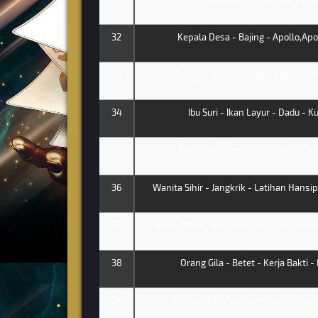
32
Kepala Desa - Bajing - Apollo,Apol
33
Penipu - Kancil - Damdaman - Hi
34
Ibu Suri - Ikan Layur - Dadu - K
35
Budha - Kalkun - Salto - Mulut -
36
Wanita Sihir - Jangkrik - Latihan Hansip
37
Dewa Maut - Ikan Sampan - Gerak Bada
38
Orang Gila - Betet - Kerja Bakti -
39
Siluman Air - Serigala - Ambulans -