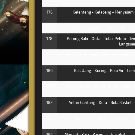
176
Kelenteng - Kelabang - Menyelam -
177
Menteri Serakah - Anjing - Lari Cep
178
Potong Babi - Onta - Tolak Peluru - Je
Langsua
179
Pemadat - Bangau - Lempar Lembing - 
180
Kas Uang - Kucing - Polo Air - Lom
181
Pelacur Umum - Walet - Bulutangkis -
182
Setan Gantung - Kera - Bola Basket 
183
Sumber Air - Katak - Tenis Meja - S
184
Menantu Raja - Rajawali - Baseball - Ja