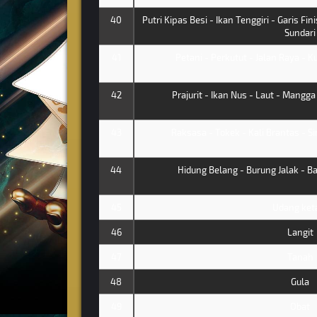
40
Putri Kipas Besi - Ikan Tenggiri - Garis Fin
Sundari
41
Petani - Perkutut - Jalan Raya - K
42
Prajurit - Ikan Nus - Laut - Mangga
43
Raksasa - Tokek - Kali Brantas - Si
44
Hidung Belang - Burung Jalak - Ba
45
Udang ke
46
Langit
47
Tanah
48
Gula
49
Obat