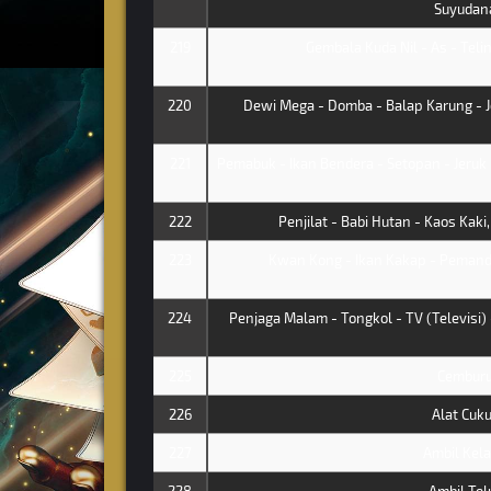
Suyudan
219
Gembala Kuda Nil - As - Teli
220
Dewi Mega - Domba - Balap Karung - J
221
Pemabuk - Ikan Bendera - Setopan - Jeru
222
Penjilat - Babi Hutan - Kaos Kak
223
Kwan Kong - Ikan Kakap - Pemandi
224
Penjaga Malam - Tongkol - TV (Televisi) 
225
Cembur
226
Alat Cuku
227
Ambil Kel