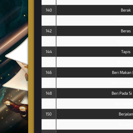
140
Berak
141
Tas Kert
142
Beras
143
Bercium
144
Tapis
145
Berenan
146
Beri Makan 
147
Beri Minum 
148
Beri Pada Si
149
Beri Sede
150
Berjala
151
Berjala