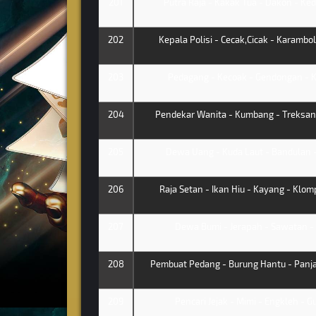
201
Putra Raja - Kakak Tua - Dakon - K
202
Kepala Polisi - Cecak,Cicak - Karambol
203
Pedagang - Kecoak - Gendongan - 
204
Pendekar Wanita - Kumbang - Treksando
205
Dewa Uang - Kuda Laut - Bandulan - 
206
Raja Setan - Ikan Hiu - Kayang - Klom
207
Dewa Bumi - Jerapah - Sawatan - 
208
Pembuat Pedang - Burung Hantu - Panjat
209
Pencari Jejak - Mimi - Engkleh - G