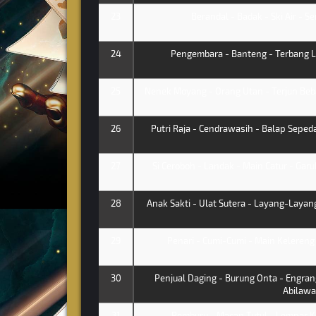
23
Berandal - Badak - Ski Air - Ser
24
Pengembara - Banteng - Terbang L
25
Nenek Moyang - Orang Utan - Terjun Beb
26
Putri Raja - Cendrawasih - Balap Sepeda
27
Si Ceroboh - Landak - Main Catur - Ga
28
Anak Sakti - Ulat Sutera - Layang-Layang
29
Penari - Cumi-Cumi - Main Kelereng
30
Penjual Daging - Burung Onta - Engran
Abilawa
31
Pemburu - Macan Tutul - Lempar Ka