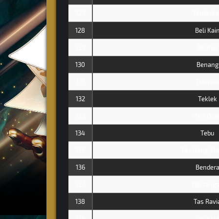
127
Tembaka
128
Beli Kai
129
Belinjo
130
Benang
131
Telepon
132
Teklek
133
Teh Oba
134
Tebu
135
Tas Uang/D
136
Bender
137
Tas tang
138
Tas Ravi
139
Tas Kuli