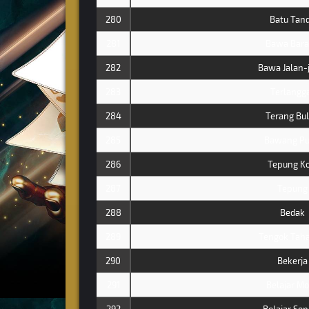
280
Batu Tan
281
Bawa Bar
282
Bawa Jalan-
283
Terlangg
284
Terang Bu
285
Bawang Pu
286
Tepung Ko
287
Tepung
288
Bedak
289
Tengok Tah
290
Bekerja
291
Belajar Mo