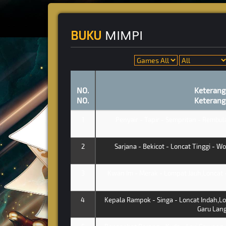
MIMPI
BUKU
NO.
Keterang
NO.
Keterang
1
Penyair - Tapir - Sempritan - Rembu
2
Sarjana - Bekicot - Loncat Tinggi - W
3
Kwan Im - Merak - Lompat Jauh,Loncat 
4
Kepala Rampok - Singa - Loncat Indah,Lo
Garu Lang