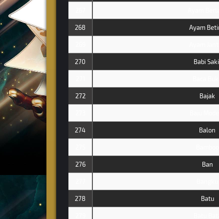
267
Ayam Berl
268
Ayam Beti
269
Ayam Jant
270
Babi Saki
271
Baca Buk
272
Bajak
273
Baju Mode
274
Balon
275
Bamboo
276
Ban
277
Bangku
278
Batu
279
Batu Bat