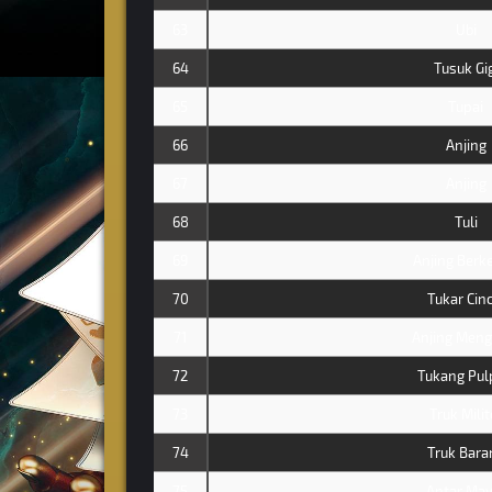
63
Ubi
64
Tusuk Gig
65
Tupai
66
Anjing
67
Anjing
68
Tuli
69
Anjing Berke
70
Tukar Cinc
71
Anjing Meng
72
Tukang Pul
73
Truk Milit
74
Truk Bara
75
Antar May