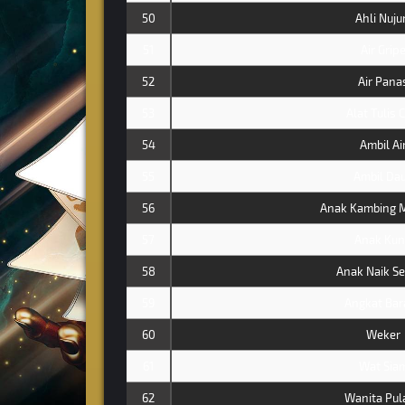
50
Ahli Nuj
51
Air Grip
52
Air Pana
53
Alat Tulis 
54
Ambil Ai
55
Ambil Da
56
Anak Kambing 
57
Anak Kun
58
Anak Naik S
59
Angkat Bar
60
Weker
61
Wat Sia
62
Wanita Pul