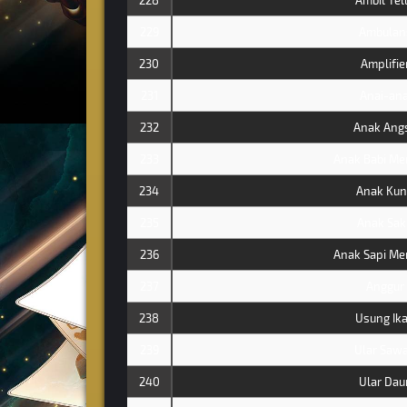
228
Ambil Tel
229
Ambulan
230
Amplifie
231
Anai-ana
232
Anak Ang
233
Anak Babi Me
234
Anak Kun
235
Anak Sak
236
Anak Sapi Me
237
Anggur
238
Usung Ik
239
Ular Saw
240
Ular Dau