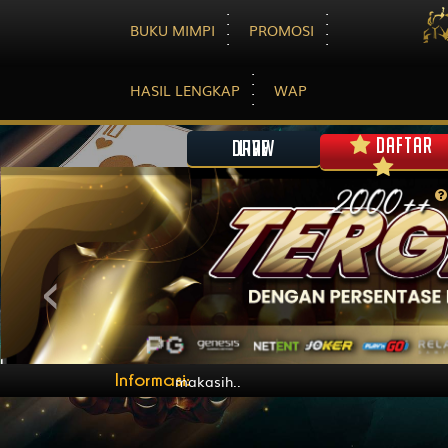
BUKU MIMPI
PROMOSI
HASIL LENGKAP
WAP
DAFTAR
LIVE DRAW
<
Informasi:
m Terimakasih..