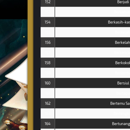
152
Berjudi
153
Berkabu
154
Berkasih-ka
155
Berkelah
156
Berkelah
157
Berkenc
158
Berkoko
159
Berlomb
160
Bersiul
161
Bertapa
162
Bertemu Sa
163
Bertengk
164
Bertunan