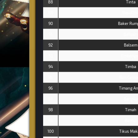
88
Tinta
89
Baju Cin
90
Baker Rum
91
Ballpen
92
Balsem
93
Timbang
94
Timba
95
Ban Gemb
96
Timang A
97
Bangku
98
Timah
99
Bantal
100
Tikus Mak