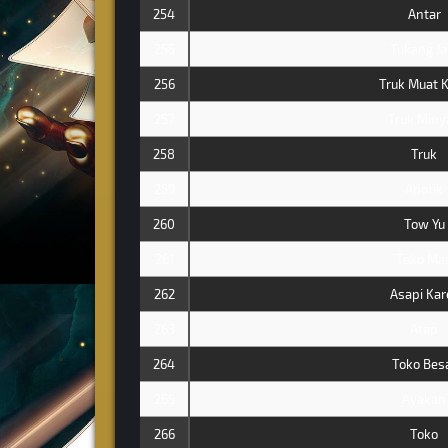
254
Antar
255
Tukang J
256
Truk Muat 
257
Truk Miny
258
Truk
259
Apotik
260
Tow Yu
261
Toko Ma
262
Asapi Kar
263
Atap
264
Toko Bes
265
Ayakan
266
Toko