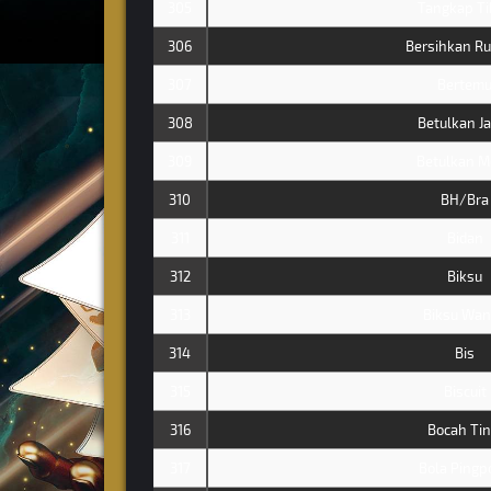
305
Tangkap Ti
306
Bersihkan R
307
Bertem
308
Betulkan J
309
Betulkan M
310
BH/Bra
311
Bidan
312
Biksu
313
Biksu Wan
314
Bis
315
Biscuit
316
Bocah Tin
317
Bola Pingp