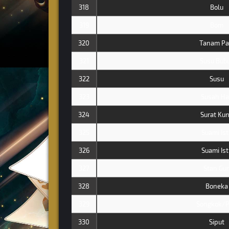
318
Bolu
319
Bom
320
Tanam Pa
321
Susu Bub
322
Susu
323
Susah Ha
324
Surat Ku
325
Suami Ist
326
Suami Ist
327
Stan Gu
328
Boneka
329
Songkok/P
330
Siput