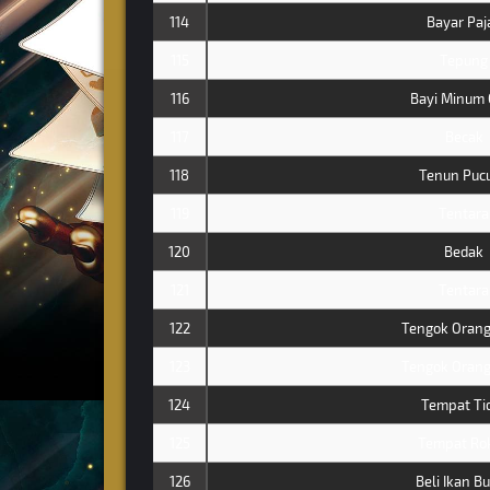
114
Bayar Paj
115
Tepung
116
Bayi Minum 
117
Becak
118
Tenun Puc
119
Tentara
120
Bedak
121
Tentara
122
Tengok Orang
123
Tengok Orang
124
Tempat Ti
125
Tempat Ro
126
Beli Ikan B