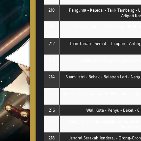
210
Panglima - Keledai - Tarik Tambang -
Adipati Ka
211
Dewa Langit - Ikan Terbang - Ik Ol - K
212
Tuan Tanah - Semut - Tulupan - Antin
213
Bajak Laut - Pinguin - Setipan - 
214
Suami Istri - Bebek - Balapan Lari - Nan
215
Jendral Wanita,Jenderal - Nyamuk - Teple
216
Wali Kota - Penyu - Bekel - C
217
Orang Kaya - Ikan Gergaji - Balap Bec
Mandrakum
218
Jendral Serakah,Jenderal - Orong-Orong