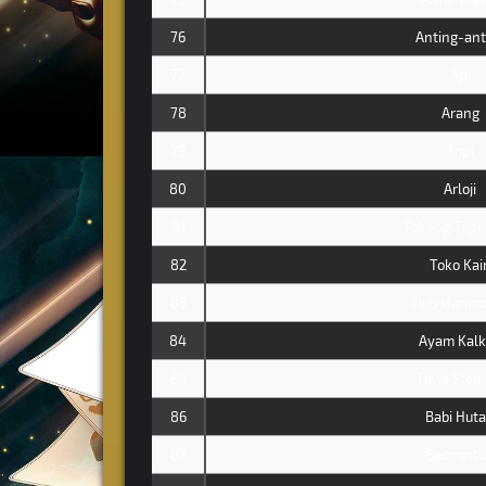
76
Anting-ant
77
Api
78
Arang
79
Topi
80
Arloji
81
Tokong Tepi 
82
Toko Kai
83
Tiup Harmo
84
Ayam Kal
85
Tinta Stem
86
Babi Hut
87
Badmint