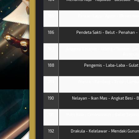
185
Pencari Kayu - Ayam - Menembak 
186
Pendeta Sakti - Belut - Penahan - 
187
Anggota Kelamin - Udang - Senam - Caci
Rumpun
188
Pengemis - Laba-Laba - Gulat -
189
Wanita - Kambing - Tinju - Lambun
190
Nelayan - Ikan Mas - Angkat Besi - 
191
Putri Raja - Cendrawasih - Balap Sepeda
192
Drakula - Kelelawar - Mendaki Gunung