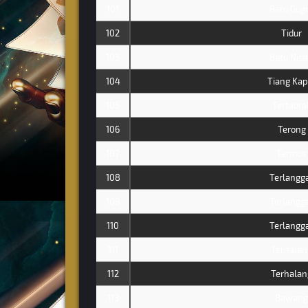
101
Batu Gug
102
Tidur
103
Batu Nis
104
Tiang Kap
105
Tertabra
106
Terong
107
Termos
108
Terlangg
109
Terlangg
110
Terlangg
111
Terhalan
112
Terhalan
113
Bawang