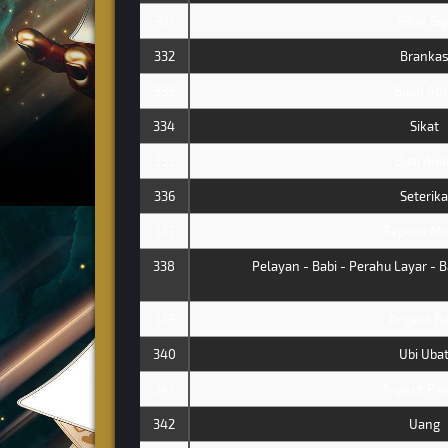
331
Sikat Gig
332
Branka
333
Buah Ape
334
Sikat
335
Buai Ana
336
Seterika
337
Sepeda Mo
338
Pelayan - Babi - Perahu Layar - B
339
Angkut Ba
340
Ubi Uba
341
Angkut Pas
342
Uang