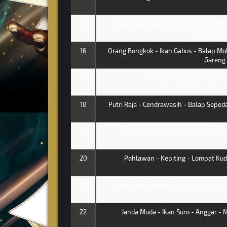
15
Pendeta Wanita - Musang - Balap Sep
Sayempra
16
Orang Bongkok - Ikan Gabus - Balap Mobi
Gareng
17
Penolong - Gelatik - Golf - 
18
Putri Raja - Cendrawasih - Balap Sepeda
19
Kekasih - Kalajengking - Balap Ku
20
Pahlawan - Kepiting - Lompat Kuda
21
Jejaka Tua - Buaya - Gerak Jalan - Ca
22
Janda Muda - Ikan Suro - Anggar -