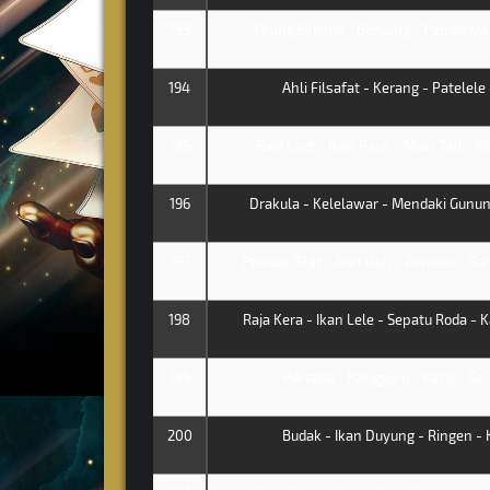
193
Orang Eskimo - Beruang - Pembawa O
194
Ahli Filsafat - Kerang - Patelele
195
Raja Laut - Ikan Paus - Main Tali - 
196
Drakula - Kelelawar - Mendaki Gunung
197
Penjual Silat - Ikan Duri - Akrobat - R
198
Raja Kera - Ikan Lele - Sepatu Roda -
199
Pertapa - Kangguru - Kasti - Ge
200
Budak - Ikan Duyung - Ringen - 