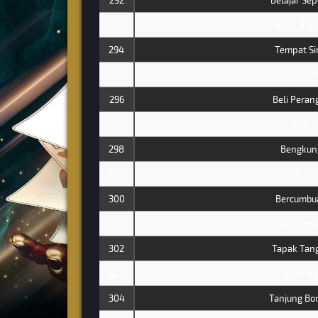
292
Belajar Se
293
Belat/Pag
294
Tempat Si
295
Beli Bera
296
Beli Peran
297
Taxi
298
Bengkun
299
Tas
300
Bercumbu
301
Tarik Sam
302
Tapak Tan
303
Berhias
304
Tanjung Bo