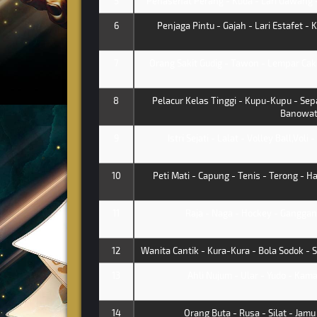
5
Penasehat Perang - Kuda - Lari Gawang 
6
Penjaga Pintu - Gajah - Lari Estafet - 
7
Orang Sakit Gudig - Tawon - Lempar Ca
8
Pelacur Kelas Tinggi - Kupu-Kupu - Sepa
Banowat
9
Istri Sejati - Lalat - Volley Ball,Voli
10
Peti Mati - Capung - Tenis - Terong - 
11
Raja - Naga - Hockey - Ganggang
12
Wanita Cantik - Kura-Kura - Bola Sodok -
13
Ahli Nujum - Ular - Yudo - Kama
14
Orang Buta - Rusa - Silat - Jamu