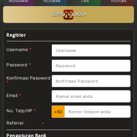
INSTAGRAM
TELEGRAM
LINE
YOUTUBE
Register
Username
*
Password
*
Konfirmasi Password
*
Email
*
No. Telp/HP
*
+62
Referral
-
Pengaturan Bank